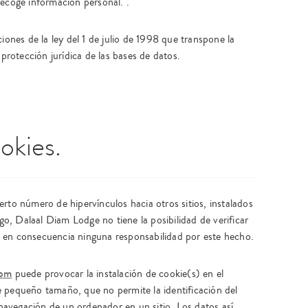
recoge información personal. .
iones de la ley del 1 de julio de 1998 que transpone la
 protección jurídica de las bases de datos.
okies.
erto número de hipervínculos hacia otros sitios, instalados
, Dalaal Diam Lodge no tiene la posibilidad de verificar
irá en consecuencia ninguna responsabilidad por este hecho.
com
puede provocar la instalación de cookie(s) en el
e pequeño tamaño, que no permite la identificación del
a navegación de un ordenador en un sitio. Los datos así