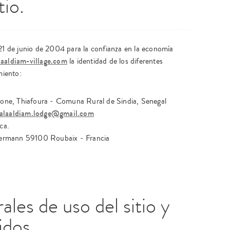
tio.
 21 de junio de 2004 para la confianza en la economía
aaldiam-village.com
la identidad de los diferentes
miento:
ne, Thiafoura - Comuna Rural de Sindia, Senegal
alaaldiam.lodge@gmail.com
ca.
lermann 59100 Roubaix - Francia
les de uso del sitio y
idos.