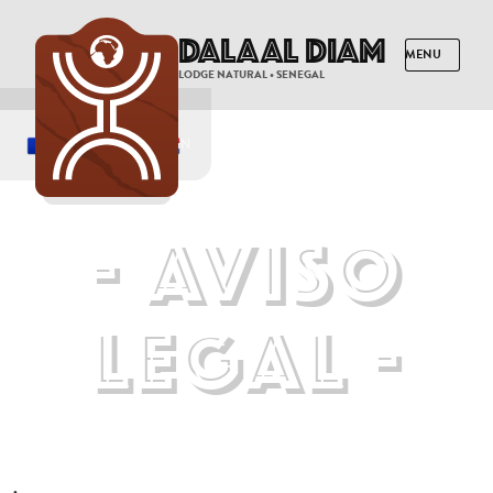
Dalaal Diam
LODGE NATURAL • SENEGAL
FRANCÉS
INGLÉS
ESPAÑOL
NEERLANDÉS
- AVISO
LEGAL -