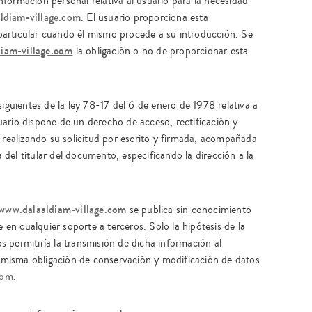
formación personal relativa al usuario para la necesidad
ldiam-village.com
. El usuario proporciona esta
articular cuando él mismo procede a su introducción. Se
iam-village.com
la obligación o no de proporcionar esta
siguientes de la ley 78-17 del 6 de enero de 1978 relativa a
usuario dispone de un derecho de acceso, rectificación y
 realizando su solicitud por escrito y firmada, acompañada
del titular del documento, especificando la dirección a la
www.dalaaldiam-village.com
se publica sin conocimiento
e en cualquier soporte a terceros. Solo la hipótesis de la
 permitiría la transmisión de dicha información al
la misma obligación de conservación y modificación de datos
com
.