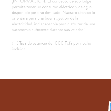
¡INFORMACIÓN: El concepto de eco lodge
permite tener un consumo eléctrico y de agua
disponible pero no ilimitado. Nuestro técnico le
orientará para una buena gestión de la
electricidad, indispensable para disfrutar de una
autonomía suficiente durante sus veladas!
( * ) Tasa de estancia de 1000 Fcfa por noche
incluida.