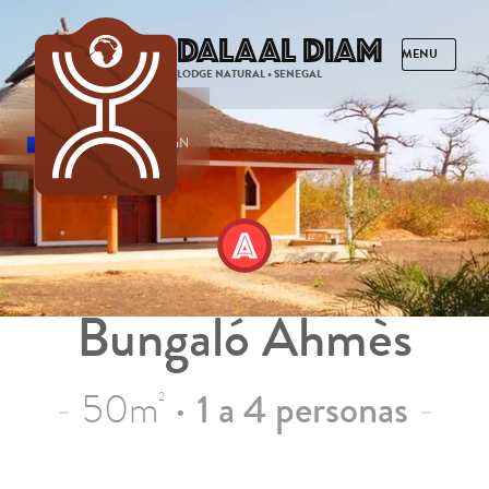
Dalaal Diam
LODGE NATURAL • SENEGAL
FRANCÉS
INGLÉS
ESPAÑOL
NEERLANDÉS
Bungaló Ahmès
50m
•
1 a 4 personas
2