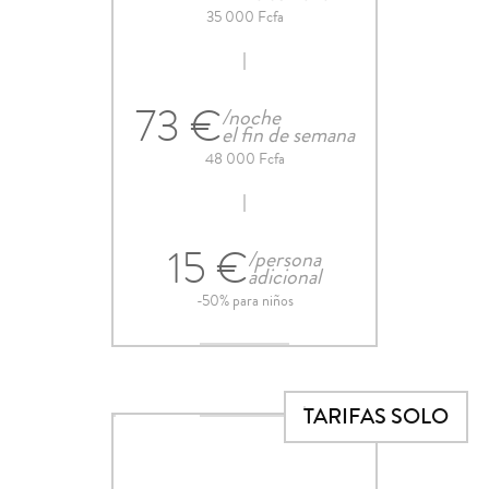
35 000 Fcfa
73 €
/noche
el fin de semana
48 000 Fcfa
15 €
/persona
adicional
-50% para niños
TARIFAS SOLO