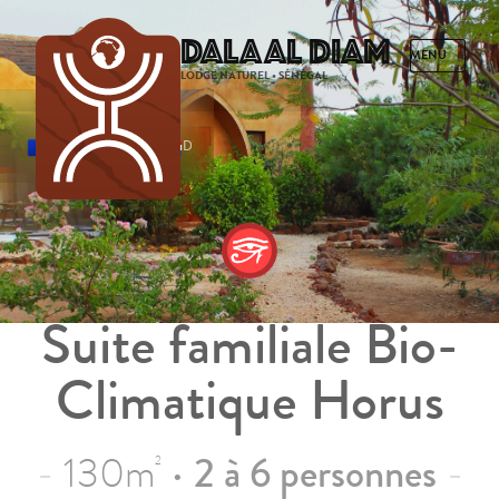
Dalaal Diam
LODGE NATUREL • SÉNÉGAL
FRENCH
ENGLISH
SPANISH
DUTCH
Suite familiale Bio-
Climatique Horus
130m
•
2 à 6 personnes
2