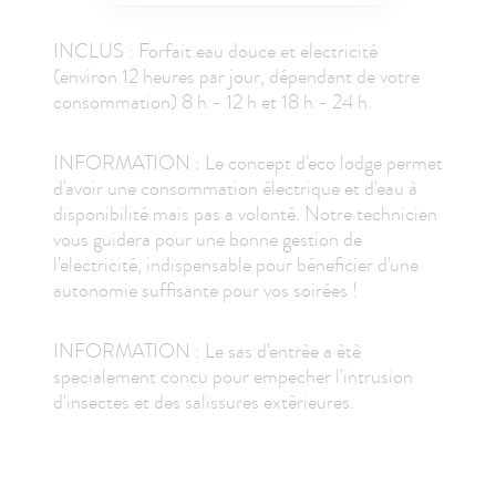
INCLUS : Forfait eau douce et electricité
(environ 12 heures par jour, dépendant de votre
consommation) 8 h - 12 h et 18 h - 24 h.
INFORMATION : Le concept d'eco lodge permet
d'avoir une consommation électrique et d'eau à
disponibilité mais pas a volonté. Notre technicien
vous guidera pour une bonne gestion de
l'electricité, indispensable pour béneficier d'une
autonomie suffisante pour vos soirées !
INFORMATION : Le sas d'entrèe a ètè
specialement concu pour empecher l'intrusion
d'insectes et des salissures extèrieures.