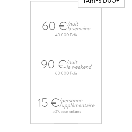
TARIFS DUO+
60 €
/nuit
la semaine
40 000 Fcfa
90 €
/nuit
le weekend
60 000 Fcfa
15 €
/personne
supplémentaire
-50% pour enfants