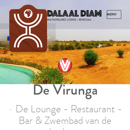
Dalaal Diam
NATUURLIJKE LODGE • SENEGAL
FRANS
ENGELS
SPAANS
NEDERLANDS
De Virunga
De Lounge - Restaurant -
Bar & Zwembad van de