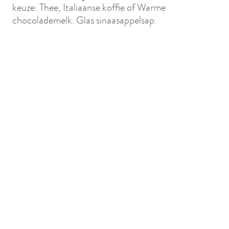
keuze: Thee, Italiaanse koffie of Warme
chocolademelk. Glas sinaasappelsap.
Typisch Senegalees
: Dambé (Lokale
3 €
(2 000 Fcfa)
bonen in een half stokbrood)
Zoete broodjes
: Croissants,
1,5 €
(1000 Fcfa
Chocoladebroodjes, Koekjes
Spiegeleieren of Omelet of Roerei
1,5 €
(1 000 Fcf
Vers geperste sinaasappelsap
2,3 €
(1 500 Fcf