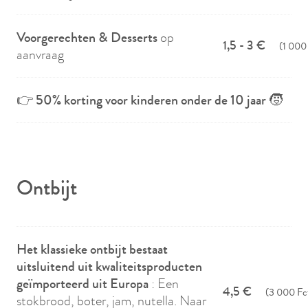
Voorgerechten & Desserts
op
1,5 - 3 €
(1 000 
aanvraag
👉
50% korting voor kinderen onder de 10 jaar
🧒
Ontbijt
Het klassieke ontbijt bestaat
uitsluitend uit kwaliteitsproducten
geïmporteerd uit Europa
: Een
4,5 €
(3 000 Fc
stokbrood, boter, jam, nutella. Naar