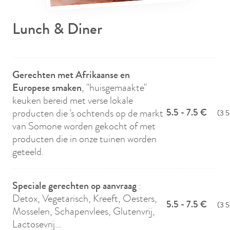
Lunch & Diner
Gerechten met Afrikaanse en
Europese smaken
, "huisgemaakte"
keuken bereid met verse lokale
producten die 's ochtends op de markt
5.5 - 7.5 €
(3 5
van Somone worden gekocht of met
producten die in onze tuinen worden
geteeld.
Speciale gerechten op aanvraag
:
Detox, Vegetarisch, Kreeft, Oesters,
5.5 - 7.5 €
(3 5
Mosselen, Schapenvlees, Glutenvrij,
Lactosevrij...