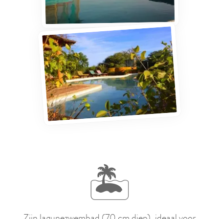
🏝️
Zijn lagunezwembad (70 cm diep), ideaal voor