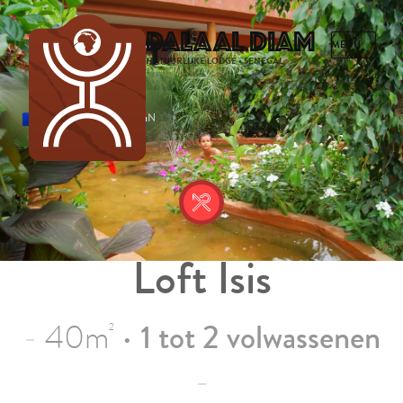
Dalaal Diam
NATUURLIJKE LODGE • SENEGAL
FRANS
ENGELS
SPAANS
NEDERLANDS
Loft Isis
40m
•
1 tot 2 volwassenen
2