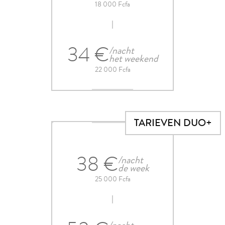
18 000 Fcfa
34 €
/nacht
het weekend
22 000 Fcfa
TARIEVEN DUO+
38 €
/nacht
de week
25 000 Fcfa